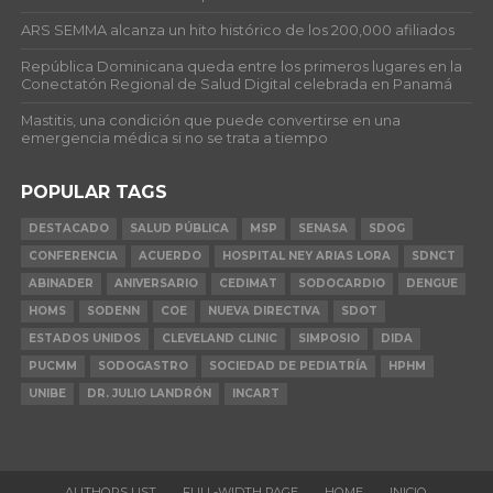
ARS SEMMA alcanza un hito histórico de los 200,000 afiliados
República Dominicana queda entre los primeros lugares en la
Conectatón Regional de Salud Digital celebrada en Panamá
Mastitis, una condición que puede convertirse en una
emergencia médica si no se trata a tiempo
POPULAR TAGS
DESTACADO
SALUD PÚBLICA
MSP
SENASA
SDOG
CONFERENCIA
ACUERDO
HOSPITAL NEY ARIAS LORA
SDNCT
ABINADER
ANIVERSARIO
CEDIMAT
SODOCARDIO
DENGUE
HOMS
SODENN
COE
NUEVA DIRECTIVA
SDOT
ESTADOS UNIDOS
CLEVELAND CLINIC
SIMPOSIO
DIDA
PUCMM
SODOGASTRO
SOCIEDAD DE PEDIATRÍA
HPHM
UNIBE
DR. JULIO LANDRÓN
INCART
AUTHORS LIST
FULL-WIDTH PAGE
HOME
INICIO