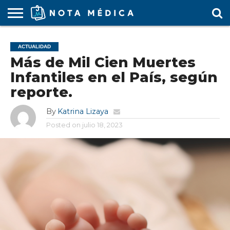
AGENDA
MÉDICA
ARS
ARTÍCULO
ACTUALIDAD
COLEGIO
COVID-
EDUCACIÓN
ESTUDIANTES
FARMACÉUTICAS
GUBERNAMENTAL
HOSPITALES
MARKETING
RESIDENTES
SALUD
SOCIEDADES
TURISMO
VÍDEOS
ACTUALIDAD
MÉDICO
19
MÉDICA
Y CLÍNICAS
MÉDICO
LABORAL
MÉDICAS
MÉDICO
Más de Mil Cien Muertes
Infantiles en el País, según
reporte.
By
Katrina Lizaya
Posted on
julio 18, 2023