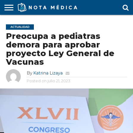
AGENDA
MÉDICA
ARS
ARTÍCULO
ACTUALIDAD
COLEGIO
COVID-
EDUCACIÓN
ESTUDIANTES
FARMACÉUTICAS
GUBERNAMENTAL
HOSPITALES
MARKETING
RESIDENTES
SALUD
SOCIEDADES
TURISMO
VÍDEOS
ACTUALIDAD
MÉDICO
19
MÉDICA
Y CLÍNICAS
MÉDICO
LABORAL
MÉDICAS
MÉDICO
Preocupa a pediatras
demora para aprobar
proyecto Ley General de
Vacunas
By
Katrina Lizaya
Posted on
julio 21, 2023