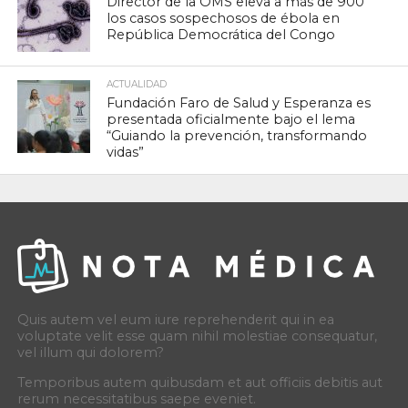
Director de la OMS eleva a más de 900
los casos sospechosos de ébola en
República Democrática del Congo
ACTUALIDAD
Fundación Faro de Salud y Esperanza es
presentada oficialmente bajo el lema
“Guiando la prevención, transformando
vidas”
Quis autem vel eum iure reprehenderit qui in ea
voluptate velit esse quam nihil molestiae consequatur,
vel illum qui dolorem?
Temporibus autem quibusdam et aut officiis debitis aut
rerum necessitatibus saepe eveniet.