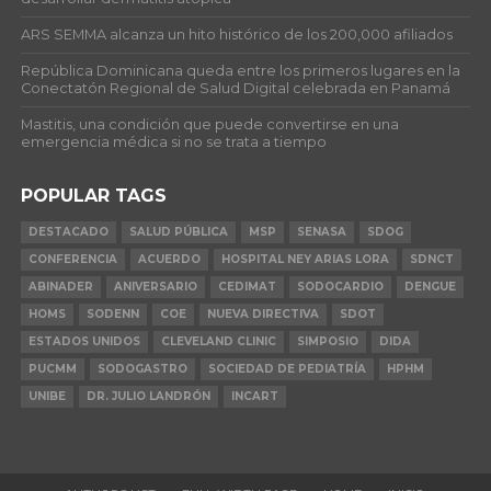
ARS SEMMA alcanza un hito histórico de los 200,000 afiliados
República Dominicana queda entre los primeros lugares en la
Conectatón Regional de Salud Digital celebrada en Panamá
Mastitis, una condición que puede convertirse en una
emergencia médica si no se trata a tiempo
POPULAR TAGS
DESTACADO
SALUD PÚBLICA
MSP
SENASA
SDOG
CONFERENCIA
ACUERDO
HOSPITAL NEY ARIAS LORA
SDNCT
ABINADER
ANIVERSARIO
CEDIMAT
SODOCARDIO
DENGUE
HOMS
SODENN
COE
NUEVA DIRECTIVA
SDOT
ESTADOS UNIDOS
CLEVELAND CLINIC
SIMPOSIO
DIDA
PUCMM
SODOGASTRO
SOCIEDAD DE PEDIATRÍA
HPHM
UNIBE
DR. JULIO LANDRÓN
INCART