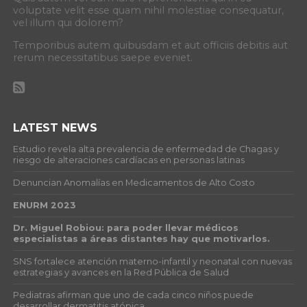
voluptate velit esse quam nihil molestiae consequatur,
vel illum qui dolorem?
Temporibus autem quibusdam et aut officiis debitis aut
rerum necessitatibus saepe eveniet.
LATEST NEWS
Estudio revela alta prevalencia de enfermedad de Chagas y
riesgo de alteraciones cardíacas en personas latinas
Denuncian Anomalías en Medicamentos de Alto Costo
ENURM 2023
Dr. Miguel Robiou: para poder llevar médicos
especialistas a áreas distantes hay que motivarlos.
SNS fortalece atención materno-infantil y neonatal con nuevas
estrategias y avances en la Red Pública de Salud
Pediatras afirman que uno de cada cinco niños puede
desarrollar dermatitis atópica