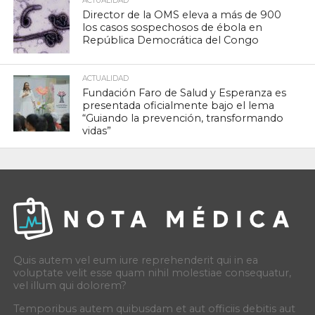
ACTUALIDAD
Director de la OMS eleva a más de 900
los casos sospechosos de ébola en
República Democrática del Congo
ACTUALIDAD
Fundación Faro de Salud y Esperanza es
presentada oficialmente bajo el lema
“Guiando la prevención, transformando
vidas”
Quis autem vel eum iure reprehenderit qui in ea
voluptate velit esse quam nihil molestiae consequatur,
vel illum qui dolorem?
Temporibus autem quibusdam et aut officiis debitis aut