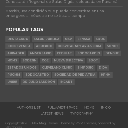
Conectatón Regional de Salud Digital celebrada en Panamá
Mastitis, una condición que puede convertirse en una
emergencia médica si no se trata a tiempo
POPULAR TAGS
DESTACADO
SALUD PÚBLICA
MSP
SENASA
SDOG
CONFERENCIA
ACUERDO
HOSPITAL NEY ARIAS LORA
SDNCT
ABINADER
ANIVERSARIO
CEDIMAT
SODOCARDIO
DENGUE
HOMS
SODENN
COE
NUEVA DIRECTIVA
SDOT
ESTADOS UNIDOS
CLEVELAND CLINIC
SIMPOSIO
DIDA
PUCMM
SODOGASTRO
SOCIEDAD DE PEDIATRÍA
HPHM
UNIBE
DR. JULIO LANDRÓN
INCART
AUTHORS LIST
FULL-WIDTH PAGE
HOME
INICIO
LATEST NEWS
TYPOGRAPHY
Copyright © 2015 Flex Mag Theme. Theme by MVP Themes, powered by
Wordpress.