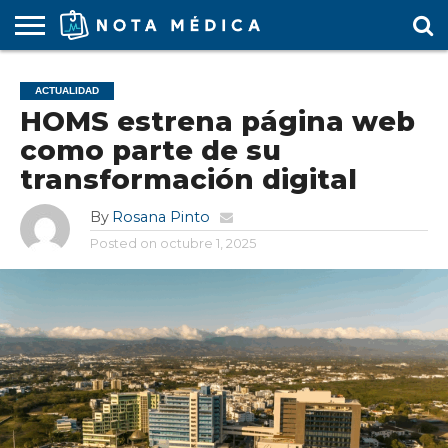
AGENDA
MÉDICA
ARS
ARTÍCULO
ACTUALIDAD
COLEGIO
COVID-
EDUCACIÓN
ESTUDIANTES
FARMACÉUTICAS
GUBERNAMENTAL
HOSPITALES
MARKETING
RESIDENTES
SALUD
SOCIEDADES
TURISMO
VÍDEOS
ACTUALIDAD
MÉDICO
19
MÉDICA
Y CLÍNICAS
MÉDICO
LABORAL
MÉDICAS
MÉDICO
HOMS estrena página web
como parte de su
transformación digital
By
Rosana Pinto
Posted on
octubre 1, 2025