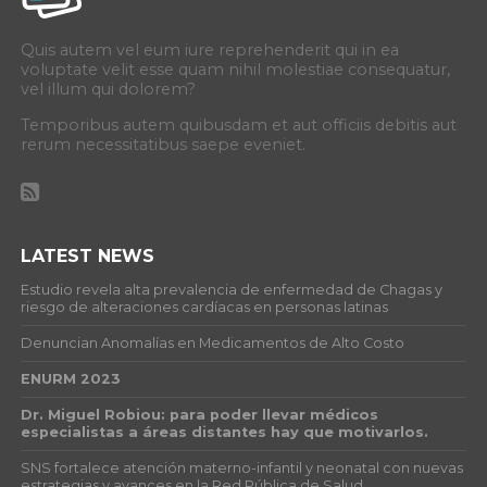
Quis autem vel eum iure reprehenderit qui in ea
voluptate velit esse quam nihil molestiae consequatur,
vel illum qui dolorem?
Temporibus autem quibusdam et aut officiis debitis aut
rerum necessitatibus saepe eveniet.
LATEST NEWS
Estudio revela alta prevalencia de enfermedad de Chagas y
riesgo de alteraciones cardíacas en personas latinas
Denuncian Anomalías en Medicamentos de Alto Costo
ENURM 2023
Dr. Miguel Robiou: para poder llevar médicos
especialistas a áreas distantes hay que motivarlos.
SNS fortalece atención materno-infantil y neonatal con nuevas
estrategias y avances en la Red Pública de Salud