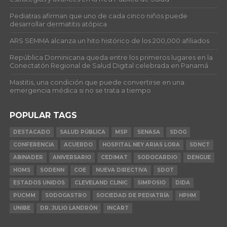
Pediatras afirman que uno de cada cinco niños puede
desarrollar dermatitis atópica
ARS SEMMA alcanza un hito histórico de los 200,000 afiliados
República Dominicana queda entre los primeros lugares en la
Conectatón Regional de Salud Digital celebrada en Panamá
Mastitis, una condición que puede convertirse en una
emergencia médica si no se trata a tiempo
POPULAR TAGS
DESTACADO
SALUD PÚBLICA
MSP
SENASA
SDOG
CONFERENCIA
ACUERDO
HOSPITAL NEY ARIAS LORA
SDNCT
ABINADER
ANIVERSARIO
CEDIMAT
SODOCARDIO
DENGUE
HOMS
SODENN
COE
NUEVA DIRECTIVA
SDOT
ESTADOS UNIDOS
CLEVELAND CLINIC
SIMPOSIO
DIDA
PUCMM
SODOGASTRO
SOCIEDAD DE PEDIATRÍA
HPHM
UNIBE
DR. JULIO LANDRÓN
INCART