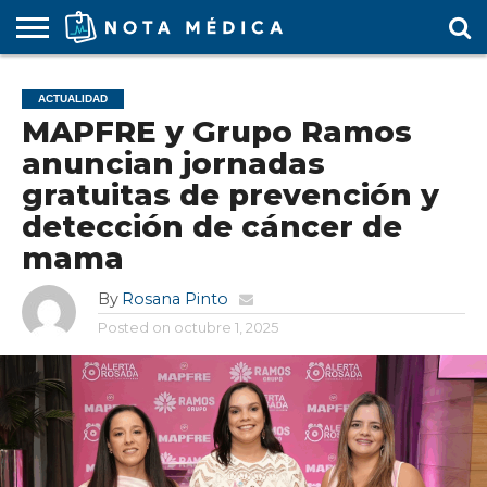
AGENDA
MÉDICA
ARS
ARTÍCULO
ACTUALIDAD
COLEGIO
COVID-
EDUCACIÓN
ESTUDIANTES
FARMACÉUTICAS
GUBERNAMENTAL
HOSPITALES
MARKETING
RESIDENTES
SALUD
SOCIEDADES
TURISMO
VÍDEOS
ACTUALIDAD
MÉDICO
19
MÉDICA
Y CLÍNICAS
MÉDICO
LABORAL
MÉDICAS
MÉDICO
MAPFRE y Grupo Ramos
anuncian jornadas
gratuitas de prevención y
detección de cáncer de
mama
By
Rosana Pinto
Posted on
octubre 1, 2025