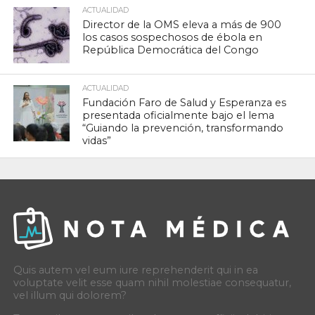
ACTUALIDAD
Director de la OMS eleva a más de 900
los casos sospechosos de ébola en
República Democrática del Congo
ACTUALIDAD
Fundación Faro de Salud y Esperanza es
presentada oficialmente bajo el lema
“Guiando la prevención, transformando
vidas”
Quis autem vel eum iure reprehenderit qui in ea
voluptate velit esse quam nihil molestiae consequatur,
vel illum qui dolorem?