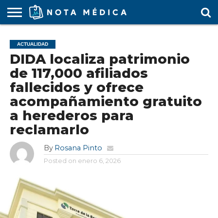
AGENDA
MÉDICA
ARS
ARTÍCULO
ACTUALIDAD
COLEGIO
COVID-
EDUCACIÓN
ESTUDIANTES
FARMACÉUTICAS
GUBERNAMENTAL
HOSPITALES
MARKETING
RESIDENTES
SALUD
SOCIEDADES
TURISMO
VÍDEOS
ACTUALIDAD
MÉDICO
19
MÉDICA
Y CLÍNICAS
MÉDICO
LABORAL
MÉDICAS
MÉDICO
DIDA localiza patrimonio
de 117,000 afiliados
fallecidos y ofrece
acompañamiento gratuito
a herederos para
reclamarlo
By
Rosana Pinto
Posted on
enero 6, 2026