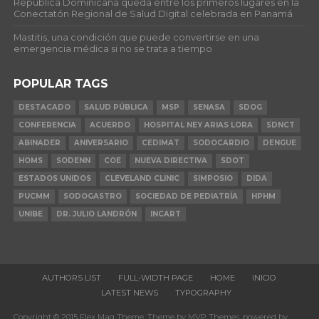
República Dominicana queda entre los primeros lugares en la
Conectatón Regional de Salud Digital celebrada en Panamá
Mastitis, una condición que puede convertirse en una
emergencia médica si no se trata a tiempo
POPULAR TAGS
DESTACADO
SALUD PÚBLICA
MSP
SENASA
SDOG
CONFERENCIA
ACUERDO
HOSPITAL NEY ARIAS LORA
SDNCT
ABINADER
ANIVERSARIO
CEDIMAT
SODOCARDIO
DENGUE
HOMS
SODENN
COE
NUEVA DIRECTIVA
SDOT
ESTADOS UNIDOS
CLEVELAND CLINIC
SIMPOSIO
DIDA
PUCMM
SODOGASTRO
SOCIEDAD DE PEDIATRÍA
HPHM
UNIBE
DR. JULIO LANDRÓN
INCART
AUTHORS LIST
FULL-WIDTH PAGE
HOME
INICIO
LATEST NEWS
TYPOGRAPHY
Copyright © 2015 Flex Mag Theme. Theme by MVP Themes, powered by