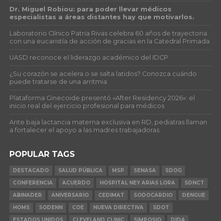
Dr. Miguel Robiou: para poder llevar médicos
especialistas a áreas distantes hay que motivarlos.
Laboratorio Clínico Patria Rivas celebra 60 años de trayectoria
con una eucaristía de acción de gracias en la Catedral Primada
UASD reconoce el liderazgo académico del IDCP
¿Su corazón se acelera o se salta latidos? Conozca cuándo
puede tratarse de una arritmia
Plataforma Ginecoide presentó «After Residency 2026»: el
inicio real del ejercicio profesional para médicos
Ante baja lactancia materna exclusiva en RD, pediatras llaman
a fortalecer el apoyo a las madres trabajadoras
POPULAR TAGS
DESTACADO
SALUD PÚBLICA
MSP
SENASA
SDOG
CONFERENCIA
ACUERDO
HOSPITAL NEY ARIAS LORA
SDNCT
ABINADER
ANIVERSARIO
CEDIMAT
SODOCARDIO
DENGUE
HOMS
SODENN
COE
NUEVA DIRECTIVA
SDOT
ESTADOS UNIDOS
CLEVELAND CLINIC
SIMPOSIO
DIDA