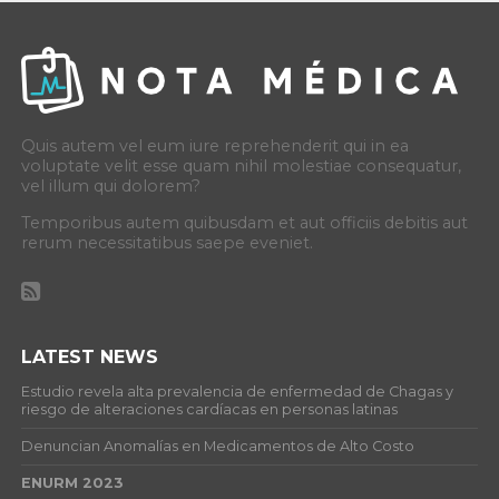
Quis autem vel eum iure reprehenderit qui in ea
voluptate velit esse quam nihil molestiae consequatur,
vel illum qui dolorem?
Temporibus autem quibusdam et aut officiis debitis aut
rerum necessitatibus saepe eveniet.
LATEST NEWS
Estudio revela alta prevalencia de enfermedad de Chagas y
riesgo de alteraciones cardíacas en personas latinas
Denuncian Anomalías en Medicamentos de Alto Costo
ENURM 2023