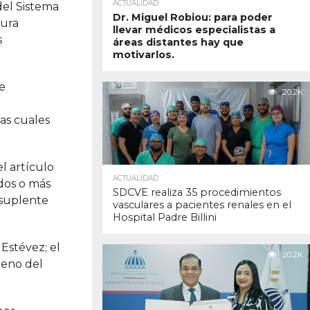
ACTUALIDAD
del Sistema
Dr. Miguel Robiou: para poder
Aura
llevar médicos especialistas a
s
áreas distantes hay que
motivarlos.
e
20.2K
las cuales
l artículo
ACTUALIDAD
 dos o más
SDCVE realiza 35 procedimientos
 suplente
vasculares a pacientes renales en el
Hospital Padre Billini
 Estévez; el
20.2K
leno del