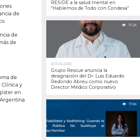
RESIDE a la salud mental en
iones
“Hablemos de Todo con Condesa”
ancia de
co.
17.2K
encia de
emás de
ACTUALIDAD
Grupo Rescue anuncia la
designación del Dr. Luis Eduardo
noma de
Redondo Abreu como nuevo
Clínica y
Director Médico Corporativo
gíster en
 Argentina
17.0K