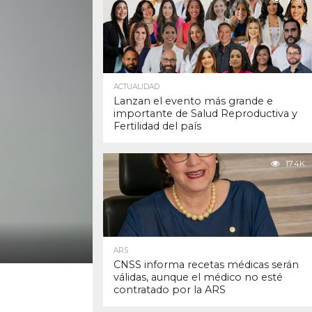
17.9K
ACTUALIDAD
Lanzan el evento más grande e
importante de Salud Reproductiva y
Fertilidad del país
17.4K
ARS
CNSS informa recetas médicas serán
válidas, aunque el médico no esté
contratado por la ARS