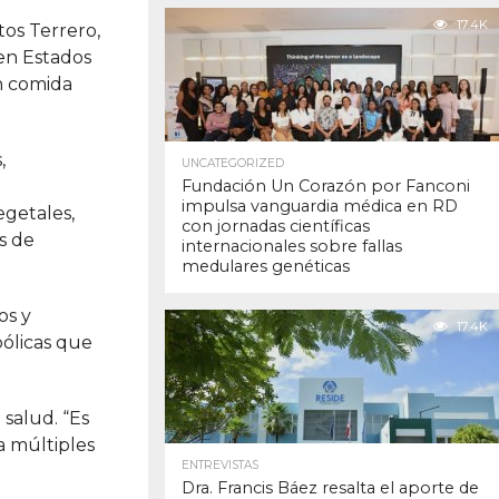
17.4K
tos Terrero,
 en Estados
n comida
,
UNCATEGORIZED
Fundación Un Corazón por Fanconi
impulsa vanguardia médica en RD
egetales,
con jornadas científicas
s de
internacionales sobre fallas
medulares genéticas
os y
17.4K
bólicas que
salud. “Es
a múltiples
ENTREVISTAS
Dra. Francis Báez resalta el aporte de