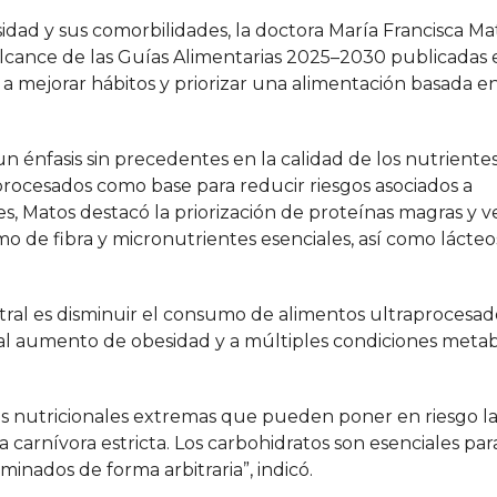
dad y sus comorbilidades, la doctora María Francisca Ma
l alcance de las Guías Alimentarias 2025–2030 publicadas
 mejorar hábitos y priorizar una alimentación basada e
n énfasis sin precedentes en la calidad de los nutrientes
ocesados como base para reducir riesgos asociados a
s, Matos destacó la priorización de proteínas magras y v
o de fibra y micronutrientes esenciales, así como lácteo
entral es disminuir el consumo de alimentos ultraprocesad
 al aumento de obesidad y a múltiples condiciones meta
s nutricionales extremas que pueden poner en riesgo la 
arnívora estricta. Los carbohidratos son esenciales par
inados de forma arbitraria”, indicó.