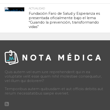
ACTUALIDAD
Fundación Faro de Salud y Esperanza es
presentada oficialmente bajo el lema
“Guiando la prevención, transformando
vidas”
Quis autem vel eum iure reprehenderit qui in ea
voluptate velit esse quam nihil molestiae consequatur,
vel illum qui dolorem?
Temporibus autem quibusdam et aut officiis debitis aut
rerum necessitatibus saepe eveniet.