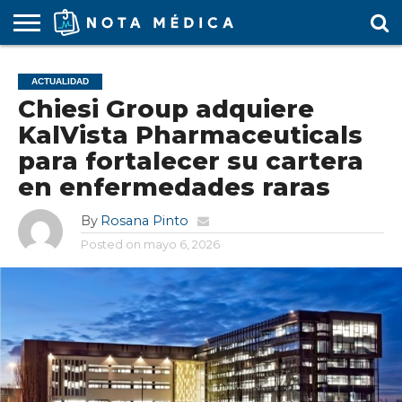
AGENDA
MÉDICA
ARS
ARTÍCULO
ACTUALIDAD
COLEGIO
COVID-
EDUCACIÓN
ESTUDIANTES
FARMACÉUTICAS
GUBERNAMENTAL
HOSPITALES
MARKETING
RESIDENTES
SALUD
SOCIEDADES
TURISMO
VÍDEOS
ACTUALIDAD
MÉDICO
19
MÉDICA
Y CLÍNICAS
MÉDICO
LABORAL
MÉDICAS
MÉDICO
Chiesi Group adquiere
KalVista Pharmaceuticals
para fortalecer su cartera
en enfermedades raras
By
Rosana Pinto
Posted on
mayo 6, 2026