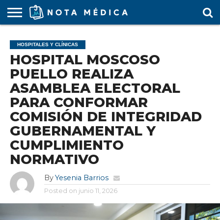
AGENDA
MÉDICA
ARS
ARTÍCULO
ACTUALIDAD
COLEGIO
COVID-
EDUCACIÓN
ESTUDIANTES
FARMACÉUTICAS
GUBERNAMENTAL
HOSPITALES
MARKETING
RESIDENTES
SALUD
SOCIEDADES
TURISMO
VÍDEOS
HOSPITALES Y CLÍNICAS
MÉDICO
19
MÉDICA
Y CLÍNICAS
MÉDICO
LABORAL
MÉDICAS
MÉDICO
HOSPITAL MOSCOSO
PUELLO REALIZA
ASAMBLEA ELECTORAL
PARA CONFORMAR
COMISIÓN DE INTEGRIDAD
GUBERNAMENTAL Y
CUMPLIMIENTO
NORMATIVO
By
Yesenia Barrios
Posted on
junio 11, 2026