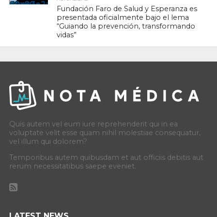
Fundación Faro de Salud y Esperanza es
presentada oficialmente bajo el lema
“Guiando la prevención, transformando
vidas”
Quis autem vel eum iure reprehenderit qui in ea
voluptate velit esse quam nihil molestiae consequatur,
vel illum qui dolorem?
Temporibus autem quibusdam et aut officiis debitis aut
rerum necessitatibus saepe eveniet.
LATEST NEWS