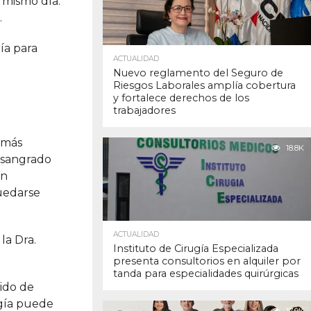
 mismo día.
.
gía para
ACTUALIDAD
Nuevo reglamento del Seguro de
Riesgos Laborales amplía cobertura
y fortalece derechos de los
trabajadores
s más
18.8K
 sangrado
on
uedarse
ACTUALIDAD
 la Dra.
Instituto de Cirugía Especializada
presenta consultorios en alquiler por
tanda para especialidades quirúrgicas
jido de
ugía puede