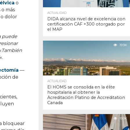
élvica
o
s o más
ACTUALIDAD
 o dolor
DIDA alcanza nivel de excelencia con
certificación CAF +300 otorgado por
el MAP
pa puede
resionar
19.9K
«
También
«.
ectomía
—
pción de
ACTUALIDAD
El HOMS se consolida en la élite
hospitalaria al obtener la
cientes,
Acreditación Platino de Accreditation
Canada
ncluyen
19.9K
a bloquear