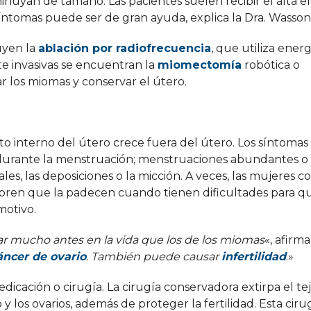
nuyan de tamaño. Las pacientes suelen recibir el alta el
síntomas puede ser de gran ayuda, explica la Dra. Wasson
uyen la
ablación por radiofrecuencia
, que utiliza ener
te invasivas se encuentran la
miomectomía
robótica o
r los miomas y conservar el útero.
ento interno del útero crece fuera del útero. Los síntoma
o durante la menstruación; menstruaciones abundantes o
les, las deposiciones o la micción. A veces, las mujeres c
bren que la padecen cuando tienen dificultades para q
motivo.
r mucho antes en la vida que los de los miomas
«, afirma
áncer de ovario
. También puede causar
infertilidad
.»
dicación o cirugía. La cirugía conservadora extirpa el te
 y los ovarios, además de proteger la fertilidad. Esta cir