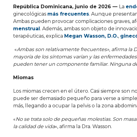
República Dominicana, junio de 2026 —
La
end
ginecológicas
más frecuentes
. Aunque presentan
Ambas pueden provocar complicaciones graves, afec
menstrual
. Además, ambas son objeto de innovaci
terapéuticas, explica
Megan Wasson, D.O.
,
ginec
«
Ambas son relativamente frecuentes», afirma la D
mayoría de los síntomas varían y las enfermedades
pueden tener un componente familiar. Ninguna de 
Miomas
Los miomas crecen en el útero. Casi siempre son 
puede ser demasiado pequeño para verse a simple 
más, llegando a ocupar la pelvis o la zona abdomi
«
No se trata solo de pequeñas molestias. Son mas
la calidad de vida
«, afirma la Dra. Wasson.