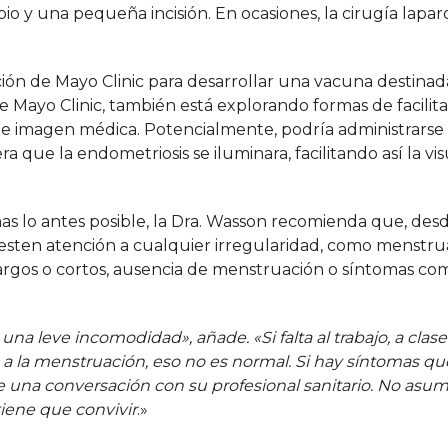
o y una pequeña incisión. En ocasiones, la cirugía lapar
ión de Mayo Clinic para desarrollar una vacuna destinad
e Mayo Clinic, también está explorando formas de facilita
e imagen médica. Potencialmente, podría administrarse
que la endometriosis se iluminara, facilitando así la vis
s lo antes posible, la Dra. Wasson recomienda que, desde
 presten atención a cualquier irregularidad, como menstr
rgos o cortos, ausencia de menstruación o síntomas co
 leve incomodidad», añade. «Si falta al trabajo, a clase 
a la menstruación, eso no es normal. Si
hay síntomas que
e una conversación con su profesional sanitario. No asu
iene que convivir
.»