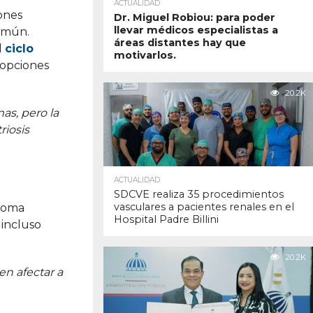
ACTUALIDAD
ones
Dr. Miguel Robiou: para poder
llevar médicos especialistas a
omún.
áreas distantes hay que
l
ciclo
motivarlos.
 opciones
20.2K
as, pero la
riosis
ACTUALIDAD
SDCVE realiza 35 procedimientos
vasculares a pacientes renales en el
mioma
Hospital Padre Billini
 incluso
20.2K
n afectar a