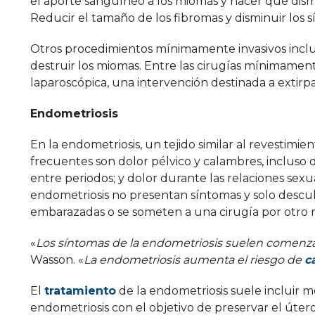
el aporte sanguíneo a los miomas y hacer que dismi
Reducir el tamaño de los fibromas y disminuir los 
Otros procedimientos mínimamente invasivos incl
destruir los miomas. Entre las cirugías mínimamen
laparoscópica, una intervención destinada a extirpa
Endometriosis
En la endometriosis, un tejido similar al revestimi
frecuentes son dolor pélvico y calambres, inclus
entre periodos; y dolor durante las relaciones sexua
endometriosis no presentan síntomas y solo descu
embarazadas o se someten a una cirugía por otro 
«
Los síntomas de la endometriosis suelen comenza
Wasson. «
La endometriosis aumenta el riesgo de
c
El
tratamiento
de la endometriosis suele incluir me
endometriosis con el objetivo de preservar el útero