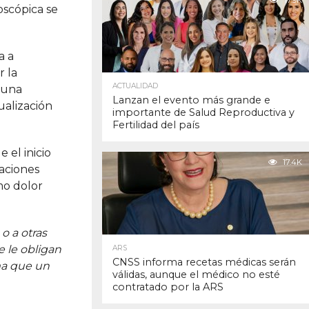
17.9K
oscópica se
a a
r la
ACTUALIDAD
 una
Lanzan el evento más grande e
ualización
importante de Salud Reproductiva y
Fertilidad del país
 el inicio
17.4K
uaciones
mo dolor
o a otras
 le obligan
ARS
CNSS informa recetas médicas serán
ma que un
válidas, aunque el médico no esté
contratado por la ARS