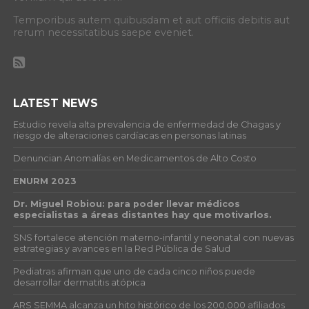
Temporibus autem quibusdam et aut officiis debitis aut
rerum necessitatibus saepe eveniet.
LATEST NEWS
Estudio revela alta prevalencia de enfermedad de Chagas y
riesgo de alteraciones cardíacas en personas latinas
Denuncian Anomalías en Medicamentos de Alto Costo
ENURM 2023
Dr. Miguel Robiou: para poder llevar médicos
especialistas a áreas distantes hay que motivarlos.
SNS fortalece atención materno-infantil y neonatal con nuevas
estrategias y avances en la Red Pública de Salud
Pediatras afirman que uno de cada cinco niños puede
desarrollar dermatitis atópica
ARS SEMMA alcanza un hito histórico de los 200,000 afiliados