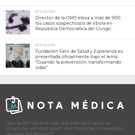
ACTUALIDAD
Director de la OMS eleva a más de 900
los casos sospechosos de ébola en
República Democrática del Congo
ACTUALIDAD
Fundación Faro de Salud y Esperanza es
presentada oficialmente bajo el lema
“Guiando la prevención, transformando
vidas”
Quis autem vel eum iure reprehenderit qui in ea
voluptate velit esse quam nihil molestiae consequatur,
vel illum qui dolorem?