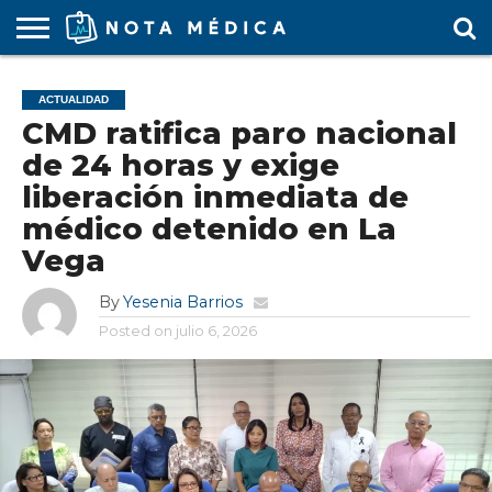
AGENDA
MÉDICA
ARS
ARTÍCULO
ACTUALIDAD
COLEGIO
COVID-
EDUCACIÓN
ESTUDIANTES
FARMACÉUTICAS
GUBERNAMENTAL
HOSPITALES
MARKETING
RESIDENTES
SALUD
SOCIEDADES
TURISMO
VÍDEOS
ACTUALIDAD
MÉDICO
19
MÉDICA
Y CLÍNICAS
MÉDICO
LABORAL
MÉDICAS
MÉDICO
CMD ratifica paro nacional
de 24 horas y exige
liberación inmediata de
médico detenido en La
Vega
By
Yesenia Barrios
Posted on
julio 6, 2026