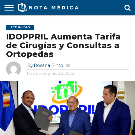
AGENDA
MÉDICA
ARS
ARTÍCULO
ACTUALIDAD
COLEGIO
COVID-
EDUCACIÓN
ESTUDIANTES
FARMACÉUTICAS
GUBERNAMENTAL
HOSPITALES
MARKETING
RESIDENTES
SALUD
SOCIEDADES
TURISMO
VÍDEOS
ACTUALIDAD
MÉDICO
19
MÉDICA
Y CLÍNICAS
MÉDICO
LABORAL
MÉDICAS
MÉDICO
IDOPPRIL Aumenta Tarifa
de Cirugías y Consultas a
Ortopedas
By
Rosana Pinto
Posted on
junio 26, 2023