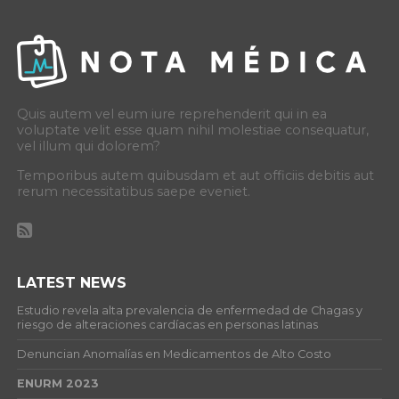
Quis autem vel eum iure reprehenderit qui in ea
voluptate velit esse quam nihil molestiae consequatur,
vel illum qui dolorem?
Temporibus autem quibusdam et aut officiis debitis aut
rerum necessitatibus saepe eveniet.
LATEST NEWS
Estudio revela alta prevalencia de enfermedad de Chagas y
riesgo de alteraciones cardíacas en personas latinas
Denuncian Anomalías en Medicamentos de Alto Costo
ENURM 2023