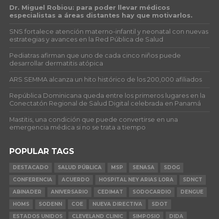
Dr. Miguel Robiou: para poder llevar médicos
especialistas a áreas distantes hay que motivarlos.
SNS fortalece atención materno-infantil y neonatal con nuevas
estrategias y avances en la Red Pública de Salud
Pediatras afirman que uno de cada cinco niños puede
desarrollar dermatitis atópica
ARS SEMMA alcanza un hito histórico de los 200,000 afiliados
República Dominicana queda entre los primeros lugares en la
Conectatón Regional de Salud Digital celebrada en Panamá
Mastitis, una condición que puede convertirse en una
emergencia médica si no se trata a tiempo
POPULAR TAGS
DESTACADO
SALUD PÚBLICA
MSP
SENASA
SDOG
CONFERENCIA
ACUERDO
HOSPITAL NEY ARIAS LORA
SDNCT
ABINADER
ANIVERSARIO
CEDIMAT
SODOCARDIO
DENGUE
HOMS
SODENN
COE
NUEVA DIRECTIVA
SDOT
ESTADOS UNIDOS
CLEVELAND CLINIC
SIMPOSIO
DIDA